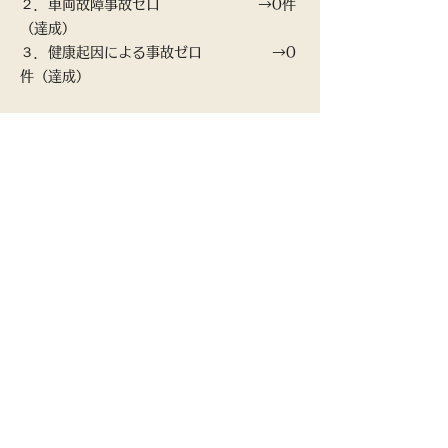
２．車両故障事故ゼロ →0件
（達成）
３．健康起因による事故ゼロ →0
件（達成）
​​緊急時の連絡体制
​​別紙
緊急時の連絡体制.pdf
安全管理規程
​​別紙